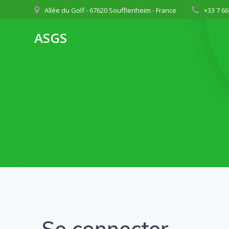
Passer
Allée du Golf - 67620 Soufflenheim - France
+33 7 66
au
contenu
ASGS
Se connecter